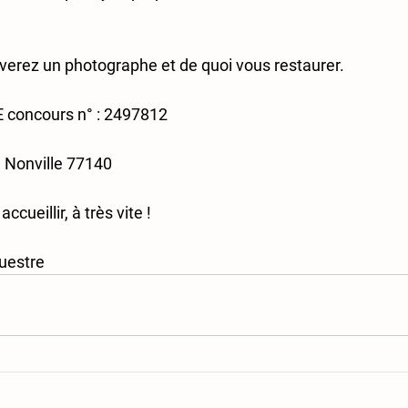
uverez un photographe et de quoi vous restaurer.
FE concours n° : 2497812
, Nonville 77140
ccueillir, à très vite !
questre