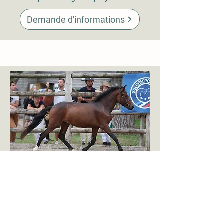
Demande d'informations
upin Amourier
L
New Forest - bai - 1m42
Labellisé étalon NF au national 2023