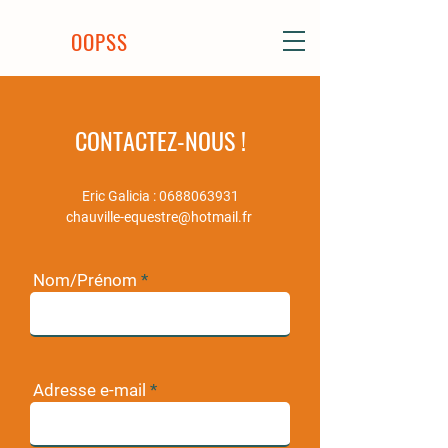
OOPSS
CONTACTEZ-NOUS !
Eric Galicia :
0688063931
chauville-equestre@hotmail.fr
Nom/Prénom
Adresse e-mail